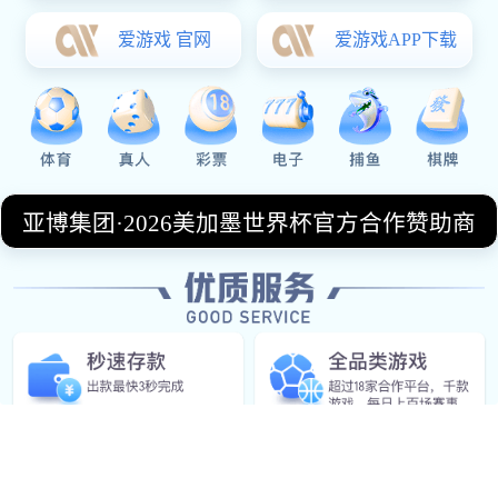
2026-04-22
齐鲁军团对决钱塘劲旅山东vs浙江焦点之战全面前瞻
赛场风云解析
山东与浙江之间的焦点之战无疑是当前赛季最令人期待
的对决之一。作为齐鲁军团和钱塘劲旅的强强碰撞，这
场比赛不仅代表着两支豪强的正面较量，更是各自阵容
和战术风格的全面比拼。山东队作为主场作战，一直以
来凭借强...
阅读