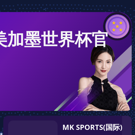
绍
米兰
案例中心
企业文化
公司服务
咨询
米兰milan
企业文化
网站首页
企业文化