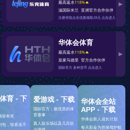
推荐文章
黑白直播湖人vs热火全场高清激战赛
况实时解说回放精彩对决两队
2026-
04-22
黑山对阵罗马尼亚篮球较量实力对比
与赛场看点解析前瞻预测走势
2026-
04-22