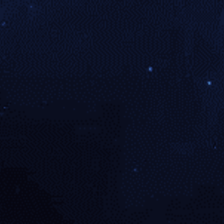
暂停后的战术布置、关键球的选择，成为决定
米兰,米兰milan,milan.com,AC米兰官方区
当终场哨声响起，无论结果如何，这场比赛都已
总结：
骑士鏖战篮网的这场对决，从阵容风格到战术
力。比赛不仅是一场胜负记录，更是一堂关于
对于球迷而言，这样的夜晚意味着情绪被不断
间的火花四射，正是联盟最吸引人的风景线。
上一篇