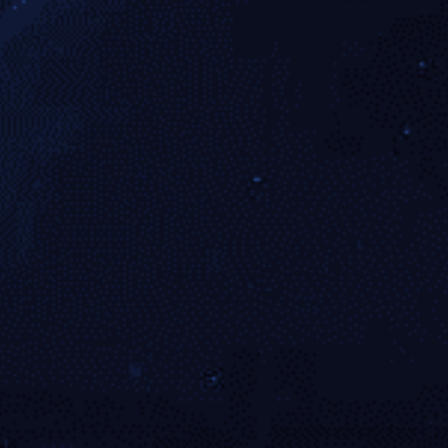
走势的关键因素，也考验着教练组的应变能力。
域合作伙伴
用强度和质量证明了“强强对话”的真正含义。
执行，再到球星发挥，全方位展现了现代篮球的竞争魅
攻防平衡与临场判断的生动课程。
点燃，也让人更加期待未来可能出现的再次交锋。强队之