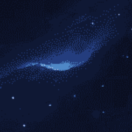
二、攻防博弈升级
比赛中，骑士的防守策略非常明确，通过夹击
篮网则通过不断换位和无球掩护寻找空档，用
这种你来我往的攻防拉锯，使得每一次回合都
迅速放大。
三、球星正面对话
核心球员的表现成为全场焦点，骑士当家球星
篮网的明星球员同样不甘示弱，连续命中高难
球星之间的直接对位，让比赛充满火花，也让
四、悬念拉满夜晚
比赛悬念一直延续到最后阶段，比分始终保持