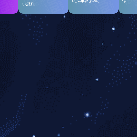
面碰撞。骑士以内线铁血与整体防守著称，篮网则依靠外
舞台激烈交锋，使得攻防博弈悬念始终拉满。比赛进程跌
力与临场判断成为决定胜负的分水岭。球星之间的正面对
作相互交织，展现出现代篮球的多维魅力。这不仅是一场
为球迷奉献了一次高强度、高质量、高情绪价值的篮球盛
介
案
企
公