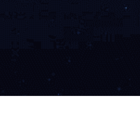
在线客服
联系方式
福建省泉州市南安市东田镇蓝溪村
（一期）11幢1-3层
wellworn@icloud.com
13153294657