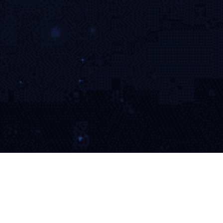
快速又简单。
航
网站地图
介绍
米兰
案例中心
SiteMap
企业文化
公司服务
咨询
米兰milan