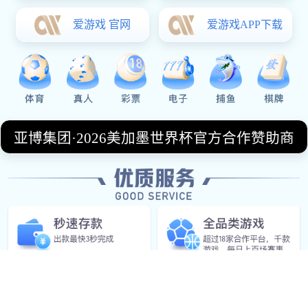
文章摘要的内容：骑士对阵湖人的比赛，一直被视为NBA
历史长河中最具话题性与象征意义的经典对决之一。本场
“高清回放全场精华解析经典对决再现荣耀时刻巅峰之夜”，
不仅是两支豪门球队的正面对话，更是一代球星意志、技术
与荣耀的集中体现。通过高清回放，我们得以重新审视比赛
中的关键回合、战术博弈以及球星在压力下的卓越表现。无
论是骑士在攻防两端展现出的坚韧执行力，还是湖人在关键
时刻所释放的冠军底蕴，都让这场比赛充满戏剧张力与历史
厚度。文章将从比赛背景与意义、核心球星的巅峰对决、关
键战术与转折点，以及荣耀时刻的情感价值四个方面，全面
解析这场巅峰之夜，带领读者重回那段令人热血沸腾的篮球
记忆。
大家还在搜: