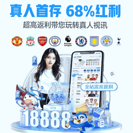
企业文化
网站首页
企业文化