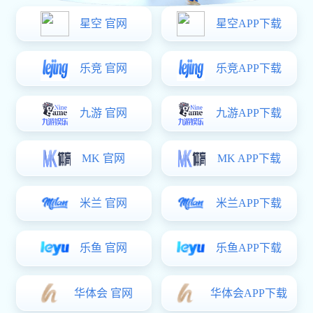
骑士对阵湖人高清
回放全场精华解析
经典对决再现荣耀
时刻巅峰之夜
2026-04-22